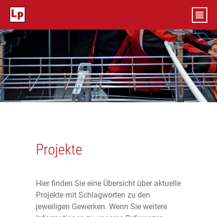
Sprache
DE
Startseite
Lösungen & Leistungen
Übersicht
Branchen & Anwendungen
Projekte
Beratung
Übersicht
Projekte
Hier finden Sie eine Übersicht über aktuelle
Planung
Krankenhaustechnik
Karriere
Projekte mit Schlagworten zu den
jeweiligen Gewerken. Wenn Sie weitere