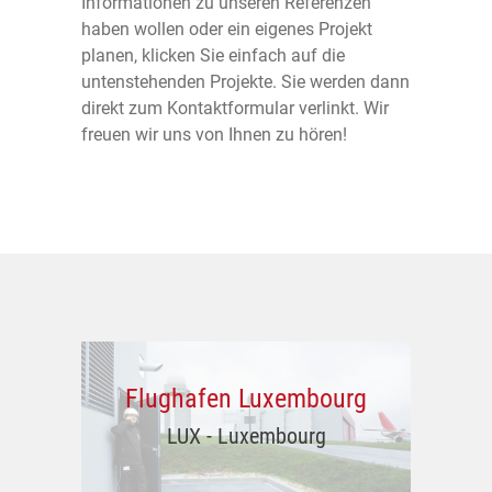
Informationen zu unseren Referenzen
Energietechnik
Flughafentechnik
Über uns
haben wollen oder ein eigenes Projekt
planen, klicken Sie einfach auf die
Gebäudesystemtechnik
Banken
Aktuelles
untenstehenden Projekte. Sie werden dann
direkt zum Kontaktformular verlinkt. Wir
freuen wir uns von Ihnen zu hören!
Sicherheitstechnik
Produzierende Unternehmen
Kontakt
Wartung & Service
Impressum
Datenschutz
©2026 Lux-Power S.á.r.l.
Flughafen Luxembourg
LUX - Luxembourg