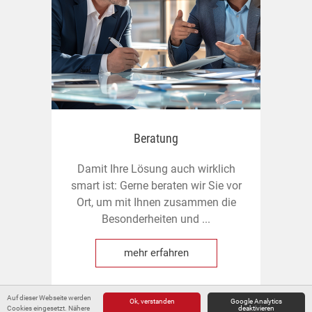
Beratung
Damit Ihre Lösung auch wirklich
U
smart ist: Gerne beraten wir Sie vor
Ort, um mit Ihnen zusammen die
F
Besonderheiten und ...
mehr erfahren
Auf dieser Webseite werden
Ok, verstanden
Google Analytics
Cookies eingesetzt. Nähere
deaktivieren