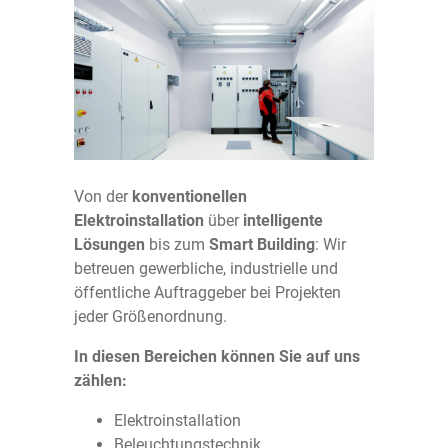
Energietechnik
Flughafentechnik
Über uns
Gebäudesystemtechnik
Banken
Aktuelles
Sicherheitstechnik
Produzierende Unternehmen
Kontakt
Wartung & Service
Impressum
Von der
konventionellen
Elektroinstallation
über
intelligente
Lösungen
bis zum
Smart Building
: Wir
Datenschutz
betreuen gewerbliche, industrielle und
öffentliche Auftraggeber bei Projekten
©2026 Lux-Power S.á.r.l.
jeder Größenordnung.
In diesen Bereichen können Sie auf uns
zählen:
Elektroinstallation
Beleuchtungstechnik